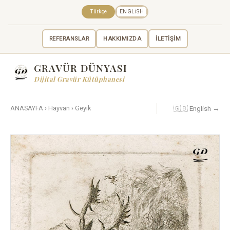
Türkçe
ENGLISH
REFERANSLAR
HAKKIMIZDA
İLETİŞİM
GRAVÜR DÜNYASI
Dijital Gravür Kütüphanesi
🇬🇧 English →
ANASAYFA
›
Hayvan
›
Geyik