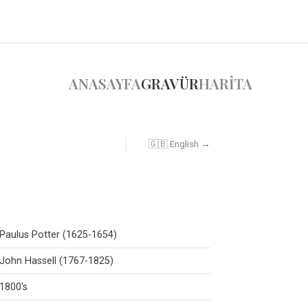
ANASAYFA
GRAVÜR
HARİTA
🇬🇧 English →
Paulus Potter (1625-1654)
John Hassell (1767-1825)
1800's