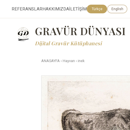
REFERANSLAR
HAKKIMIZDA
İLETİŞİM
Türkçe
English
GRAVÜR DÜNYASI
Dijital Gravür Kütüphanesi
ANASAYFA
›
Hayvan
›
inek