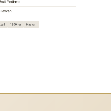
Asit Yedirme
Hayvan
zyıl
1800'ler
Hayvan