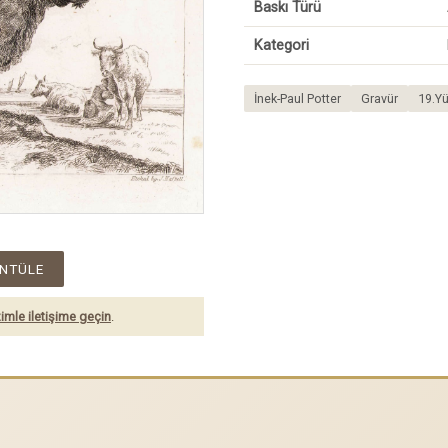
Baskı Türü
Kategori
İnek-Paul Potter
Gravür
19.Yü
NTÜLE
imle iletişime geçin
.