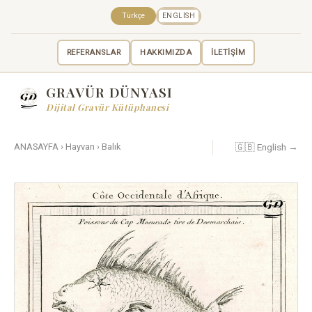
Türkçe
ENGLISH
REFERANSLAR
HAKKIMIZDA
İLETİŞİM
GRAVÜR DÜNYASI
Dijital Gravür Kütüphanesi
🇬🇧 English →
ANASAYFA
›
Hayvan
›
Balık