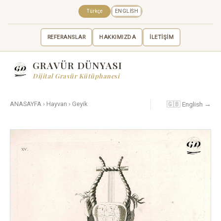
Türkçe
ENGLISH
REFERANSLAR
HAKKIMIZDA
İLETİŞİM
GRAVÜR DÜNYASI
Dijital Gravür Kütüphanesi
🇬🇧 English →
ANASAYFA
›
Hayvan
›
Geyik