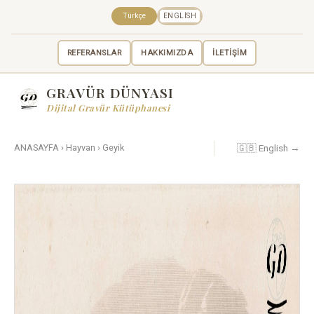
Türkçe
ENGLISH
REFERANSLAR
HAKKIMIZDA
İLETİŞİM
GRAVÜR DÜNYASI
Dijital Gravür Kütüphanesi
🇬🇧 English →
ANASAYFA
›
Hayvan
›
Geyik