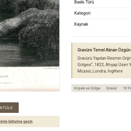
Baskı Türü
Kategori
Kaynak
Gravüre Temel Alınan Özgün 
Gravürü Yapılan Resmin Orij
Gölgesi", 1822, Ahşap Üzeri Y
Müzesi, Londra, İngiltere
Köpek ve Gölge
Gravür
19.Yü
NTÜLE
imle iletişime geçin
.