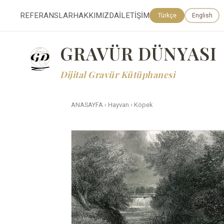
REFERANSLAR
HAKKIMIZDA
İLETİŞİM
Türkçe
English
GRAVÜR DÜNYASI
Dijital Gravür Kütüphanesi
ANASAYFA
›
Hayvan
›
Köpek