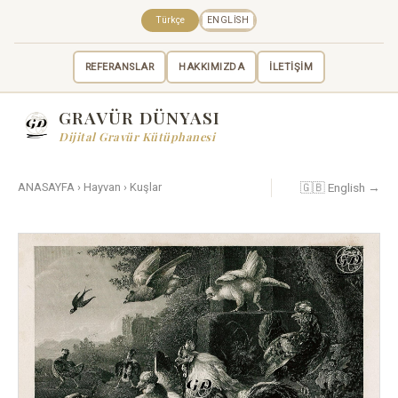
Türkçe
ENGLISH
REFERANSLAR
HAKKIMIZDA
İLETİŞİM
GRAVÜR DÜNYASI
Dijital Gravür Kütüphanesi
🇬🇧 English →
ANASAYFA
›
Hayvan
›
Kuşlar