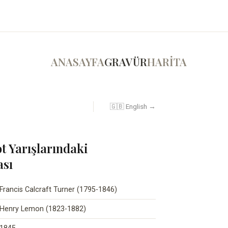
ANASAYFA
GRAVÜR
HARİTA
🇬🇧 English →
ot Yarışlarındaki
ası
Francis Calcraft Turner (1795-1846)
Henry Lemon (1823-1882)