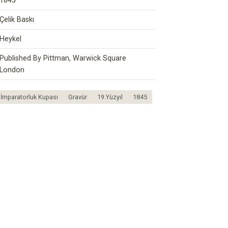
1845
Çelik Baskı
Heykel
Published By Pittman, Warwick Square
London
i İmparatorluk Kupası
Gravür
19.Yüzyıl
1845