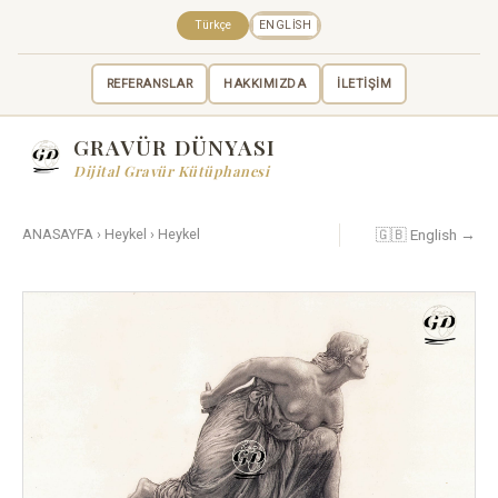
Türkçe
ENGLISH
REFERANSLAR
HAKKIMIZDA
İLETİŞİM
GRAVÜR DÜNYASI
Dijital Gravür Kütüphanesi
🇬🇧 English →
ANASAYFA
›
Heykel
›
Heykel