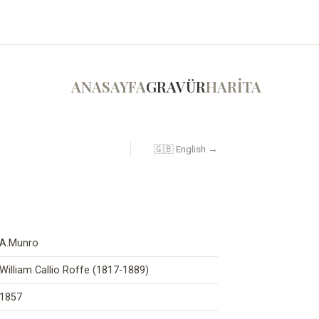
ANASAYFA
GRAVÜR
HARİTA
🇬🇧 English →
A.Munro
William Callio Roffe (1817-1889)
1857