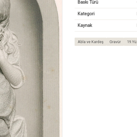
Baskı Türü
Kategori
Kaynak
Abla ve Kardeş
Gravür
19.Yü