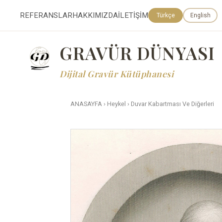
REFERANSLAR
HAKKIMIZDA
İLETİŞİM
Türkçe
English
GRAVÜR DÜNYASI
Dijital Gravür Kütüphanesi
ANASAYFA
›
Heykel
›
Duvar Kabartması Ve Diğerleri