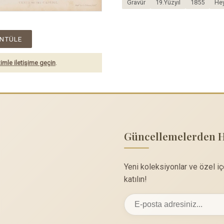
Gravür
19.Yüzyıl
1855
Hey
NTÜLE
imle iletişime geçin
.
Güncellemelerden 
Yeni koleksiyonlar ve özel i
katılın!