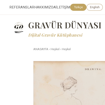
REFERANSLAR
HAKKIMIZDA
İLETİŞİM
Türkçe
English
GRAVÜR DÜNYASI
Dijital Gravür Kütüphanesi
ANASAYFA
›
Heykel
›
Heykel