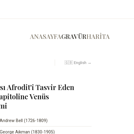
ANASAYFA
GRAVÜR
HARİTA
🇬🇧 English →
ı Afrodit'i Tasvir Eden
apitoline Venüs
imi
Andrew Bell (1726-1809)
George Aikman (1830-1905)