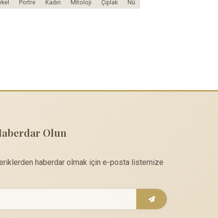
kel
Portre
Kadın
Mitoloji
Çıplak
Nü
Haberdar Olun
çeriklerden haberdar olmak için e-posta listemize