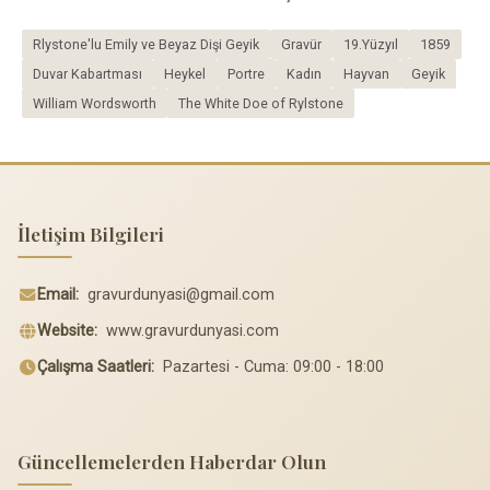
Rlystone'lu Emily ve Beyaz Dişi Geyik
Gravür
19.Yüzyıl
1859
Duvar Kabartması
Heykel
Portre
Kadın
Hayvan
Geyik
William Wordsworth
The White Doe of Rylstone
İletişim Bilgileri
Email:
gravurdunyasi@gmail.com
Website:
www.gravurdunyasi.com
Çalışma Saatleri:
Pazartesi - Cuma: 09:00 - 18:00
Güncellemelerden Haberdar Olun