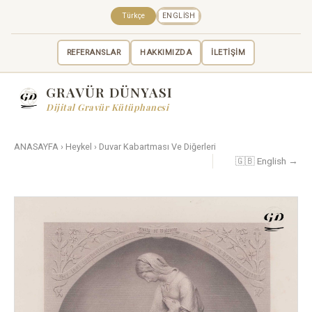
Türkçe
ENGLISH
REFERANSLAR
HAKKIMIZDA
İLETİŞİM
GRAVÜR DÜNYASI
Dijital Gravür Kütüphanesi
ANASAYFA
›
Heykel
›
Duvar Kabartması Ve Diğerleri
🇬🇧 English →