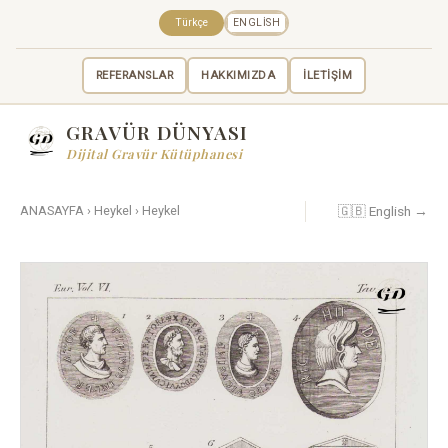
Türkçe
ENGLISH
REFERANSLAR
HAKKIMIZDA
İLETİŞİM
GRAVÜR DÜNYASI
Dijital Gravür Kütüphanesi
🇬🇧 English →
ANASAYFA
›
Heykel
›
Heykel