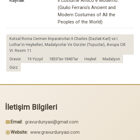
Kaynak
il Costume Antico e Moderno..
(Giulio Ferrario's Ancient and
Modern Costumes of All the
Peoples of the World)
Kutsal Roma Cermen İmparatorları II.Charles (Dazlak Karl) ve I.
Lothar'ın Heykelleri, Madalyonlar Ve Gürzler (Topuzlar), Avrupa Cilt
VI. Resim 11.
Gravür
19.Yüzyıl
1820'ler-1840'lar
Heykel
Madalyon
Gürz
İletişim Bilgileri
Email:
gravurdunyasi@gmail.com
Website:
www.gravurdunyasi.com