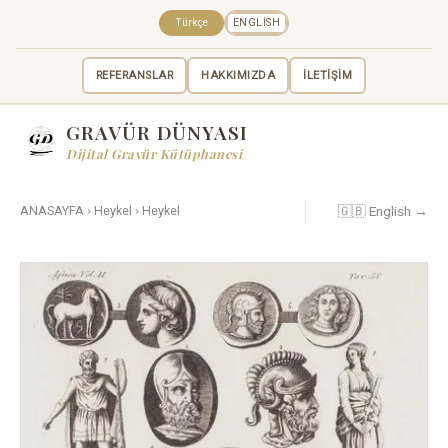
Türkçe
ENGLISH
REFERANSLAR
HAKKIMIZDA
İLETİŞİM
GRAVÜR DÜNYASI
Dijital Gravür Kütüphanesi
🇬🇧 English →
ANASAYFA
›
Heykel
›
Heykel