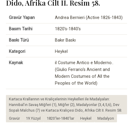
Dido, Afrika Cilt II. Resim 58.
Gravür Yapan
Andrea Bernieri (Active 1826-1843)
Basım Tarihi
1820's-1840's
Baskı Türü
Bakır Baskı
Kategori
Heykel
Kaynak
il Costume Antico e Moderno..
(Giulio Ferrario's Ancient and
Modern Costumes of All the
Peoples of the World)
Kartaca Krallarının ve Kraliçelerinin Heykelleri ile Madalyaları:
Hannibal'ın Savaş Miğferi (1), Miğfer (2), Madalyonlar (3,4,5,6), Dev
Sopalı Malchus (7) ve Kartaca Kraliçesi Dido, Afrika Cilt II. Resim 58.
Gravür
19.Yüzyıl
1820'ler-1840'lar
Heykel
Madalyon