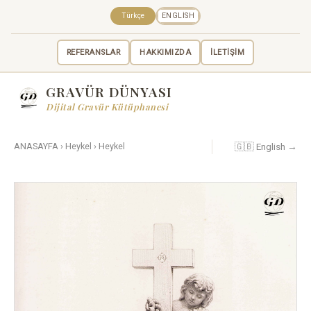
Türkçe
ENGLISH
REFERANSLAR
HAKKIMIZDA
İLETİŞİM
GRAVÜR DÜNYASI
Dijital Gravür Kütüphanesi
🇬🇧 English →
ANASAYFA
›
Heykel
›
Heykel