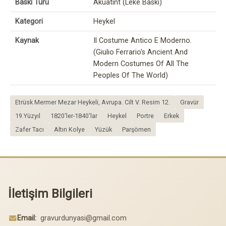
Baskı Türü
Akuatint (Leke Baskı)
Kategori
Heykel
Kaynak
Il Costume Antico E Moderno.
(Giulio Ferrario's Ancient And
Modern Costumes Of All The
Peoples Of The World)
Etrüsk Mermer Mezar Heykeli, Avrupa. Cilt V. Resim 12.
Gravür
19.Yüzyıl
1820'ler-1840'lar
Heykel
Portre
Erkek
Zafer Tacı
Altın Kolye
Yüzük
Parşömen
İletişim Bilgileri
Email:
gravurdunyasi@gmail.com