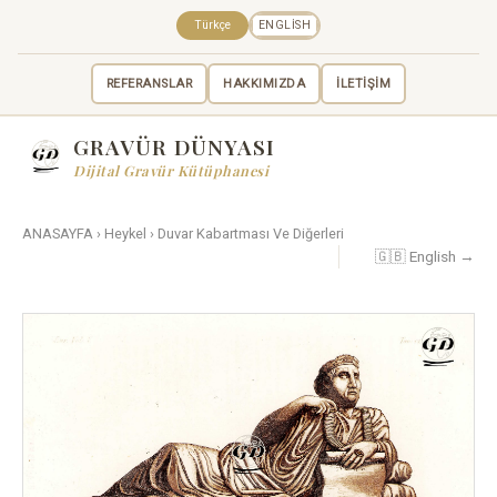
Türkçe
ENGLISH
REFERANSLAR
HAKKIMIZDA
İLETİŞİM
GRAVÜR DÜNYASI
Dijital Gravür Kütüphanesi
ANASAYFA
›
Heykel
›
Duvar Kabartması Ve Diğerleri
🇬🇧 English →