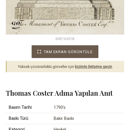
GHE16201B
TAM EKRAN GÖRÜNTÜLE
Yüksek çözünürlüklü görseller için
bizimle iletişime geçin
.
Thomas Coster Adına Yapılan Anıt
Basım Tarihi
1790's
Baskı Türü
Bakır Baskı
Kategori
Heykel