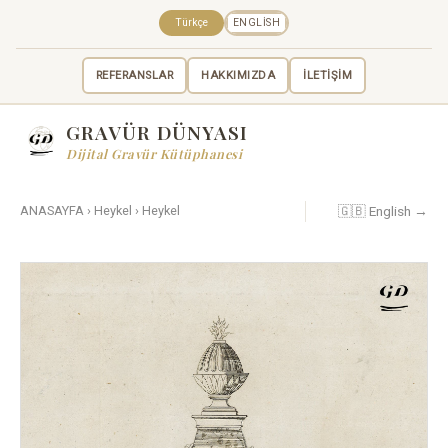
Türkçe
ENGLISH
REFERANSLAR
HAKKIMIZDA
İLETİŞİM
GRAVÜR DÜNYASI
Dijital Gravür Kütüphanesi
🇬🇧 English →
ANASAYFA
›
Heykel
›
Heykel