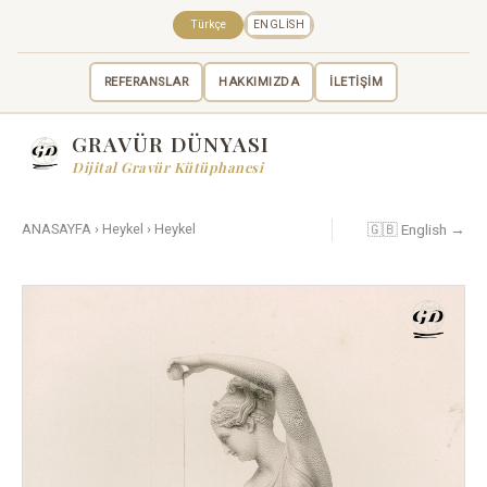
Türkçe
ENGLISH
REFERANSLAR
HAKKIMIZDA
İLETİŞİM
GRAVÜR DÜNYASI
Dijital Gravür Kütüphanesi
🇬🇧 English →
ANASAYFA
›
Heykel
›
Heykel