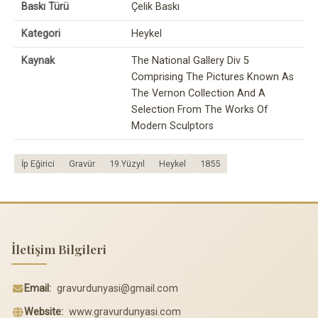
Baskı Türü
Çelik Baskı
Kategori
Heykel
Kaynak
The National Gallery Div 5
Comprising The Pictures Known As
The Vernon Collection And A
Selection From The Works Of
Modern Sculptors
İp Eğirici
Gravür
19.Yüzyıl
Heykel
1855
İletişim Bilgileri
Email:
gravurdunyasi@gmail.com
Website:
www.gravurdunyasi.com