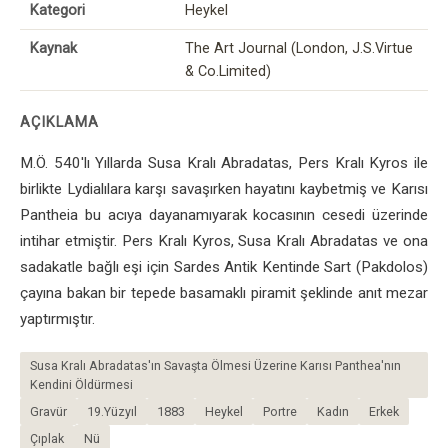
Kategori
Heykel
Kaynak
The Art Journal (London, J.S.Virtue
& Co.Limited)
AÇIKLAMA
M.Ö. 540'lı Yıllarda Susa Kralı Abradatas, Pers Kralı Kyros ile
birlikte Lydialılara karşı savaşırken hayatını kaybetmiş ve Karısı
Pantheia bu acıya dayanamıyarak kocasının cesedi üzerinde
intihar etmiştir. Pers Kralı Kyros, Susa Kralı Abradatas ve ona
sadakatle bağlı eşi için Sardes Antik Kentinde Sart (Pakdolos)
çayına bakan bir tepede basamaklı piramit şeklinde anıt mezar
yaptırmıştır.
Susa Kralı Abradatas'ın Savaşta Ölmesi Üzerine Karısı Panthea'nın
Kendini Öldürmesi
Gravür
19.Yüzyıl
1883
Heykel
Portre
Kadın
Erkek
Çıplak
Nü