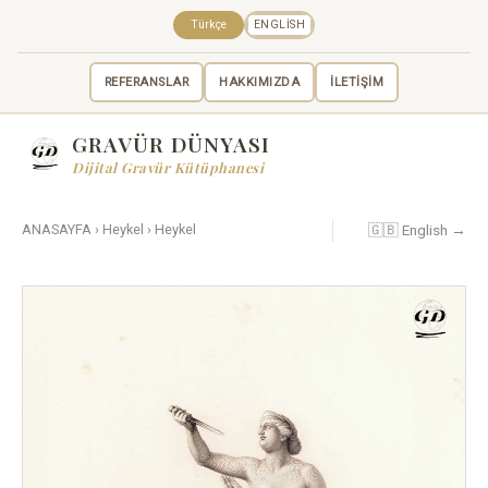
Türkçe
ENGLISH
REFERANSLAR
HAKKIMIZDA
İLETİŞİM
GRAVÜR DÜNYASI
Dijital Gravür Kütüphanesi
🇬🇧 English →
ANASAYFA
›
Heykel
›
Heykel