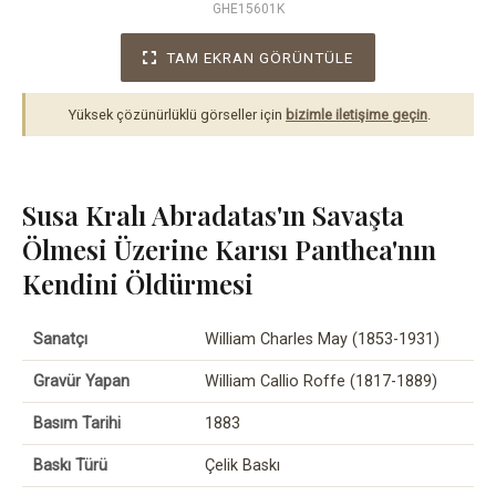
GHE15601K
TAM EKRAN GÖRÜNTÜLE
Yüksek çözünürlüklü görseller için
bizimle iletişime geçin
.
Susa Kralı Abradatas'ın Savaşta
Ölmesi Üzerine Karısı Panthea'nın
Kendini Öldürmesi
Sanatçı
William Charles May (1853-1931)
Gravür Yapan
William Callio Roffe (1817-1889)
Basım Tarihi
1883
Baskı Türü
Çelik Baskı