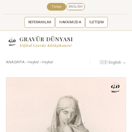
Türkçe
ENGLISH
REFERANSLAR
HAKKIMIZDA
İLETİŞİM
GRAVÜR DÜNYASI
Dijital Gravür Kütüphanesi
🇬🇧 English →
ANASAYFA
›
Heykel
›
Heykel