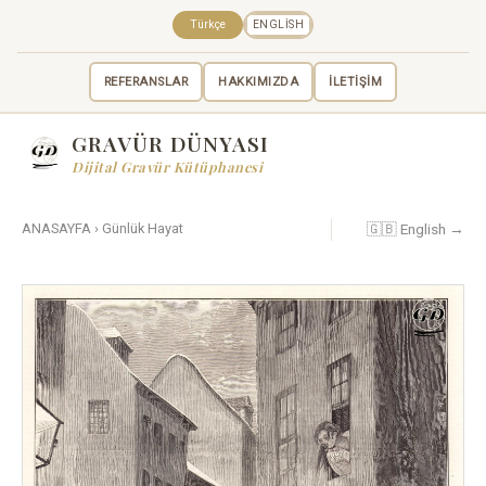
Türkçe
ENGLISH
REFERANSLAR
HAKKIMIZDA
İLETİŞİM
GRAVÜR DÜNYASI
Dijital Gravür Kütüphanesi
🇬🇧 English →
ANASAYFA
›
Günlük Hayat