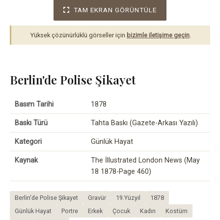
TAM EKRAN GÖRÜNTÜLE
Yüksek çözünürlüklü görseller için
bizimle iletişime geçin
.
Berlin'de Polise Şikayet
Basım Tarihi
1878
Baskı Türü
Tahta Baskı (Gazete-Arkası Yazılı)
Kategori
Günlük Hayat
Kaynak
The İllustrated London News (May
18 1878-Page 460)
Berlin'de Polise Şikayet
Gravür
19.Yüzyıl
1878
Günlük Hayat
Portre
Erkek
Çocuk
Kadın
Kostüm