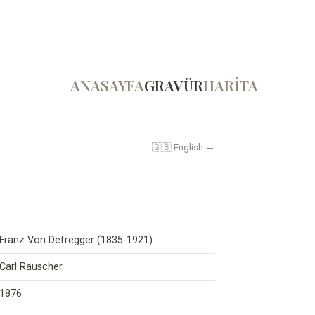
ANASAYFA
GRAVÜR
HARİTA
🇬🇧 English →
Franz Von Defregger (1835-1921)
Carl Rauscher
1876