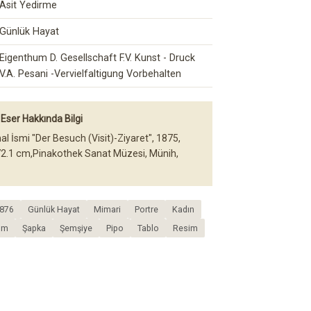
Asit Yedirme
Günlük Hayat
Eigenthum D. Gesellschaft F.V. Kunst - Druck
V.A. Pesani -Vervielfaltigung Vorbehalten
Eser Hakkında Bilgi
al İsmi "Der Besuch (Visit)-Ziyaret", 1875,
72.1 cm,Pinakothek Sanat Müzesi, Münih,
876
Günlük Hayat
Mimari
Portre
Kadın
üm
Şapka
Şemşiye
Pipo
Tablo
Resim