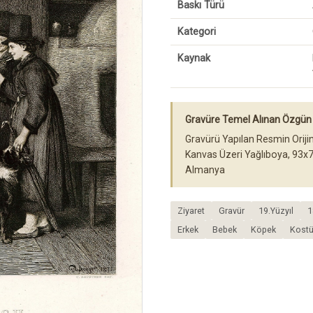
Baskı Türü
Kategori
Kaynak
Gravüre Temel Alınan Özgün 
Gravürü Yapılan Resmin Orijin
Kanvas Üzeri Yağlıboya, 93x
Almanya
Ziyaret
Gravür
19.Yüzyıl
1
Erkek
Bebek
Köpek
Kost