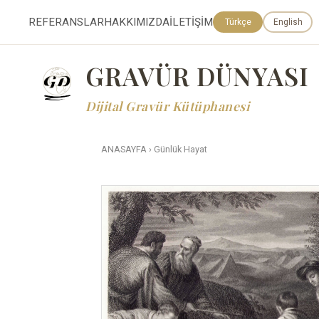
REFERANSLAR
HAKKIMIZDA
İLETİŞİM
Türkçe
English
GRAVÜR DÜNYASI
Dijital Gravür Kütüphanesi
ANASAYFA
›
Günlük Hayat