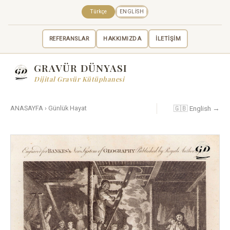
Türkçe
ENGLISH
REFERANSLAR
HAKKIMIZDA
İLETİŞİM
GRAVÜR DÜNYASI
Dijital Gravür Kütüphanesi
🇬🇧 English →
ANASAYFA
›
Günlük Hayat