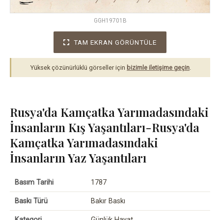
GGH19701B
TAM EKRAN GÖRÜNTÜLE
Yüksek çözünürlüklü görseller için
bizimle iletişime geçin
.
Rusya'da Kamçatka Yarımadasındaki
İnsanların Kış Yaşantıları-Rusya'da
Kamçatka Yarımadasındaki
İnsanların Yaz Yaşantıları
Basım Tarihi
1787
Baskı Türü
Bakır Baskı
Kategori
Günlük Hayat