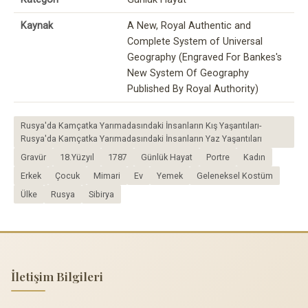
Kaynak
A New, Royal Authentic and
Complete System of Universal
Geography (Engraved For Bankes's
New System Of Geography
Published By Royal Authority)
Rusya'da Kamçatka Yarımadasındaki İnsanların Kış Yaşantıları-
Rusya'da Kamçatka Yarımadasındaki İnsanların Yaz Yaşantıları
Gravür
18.Yüzyıl
1787
Günlük Hayat
Portre
Kadın
Erkek
Çocuk
Mimari
Ev
Yemek
Geleneksel Kostüm
Ülke
Rusya
Sibirya
İletişim Bilgileri