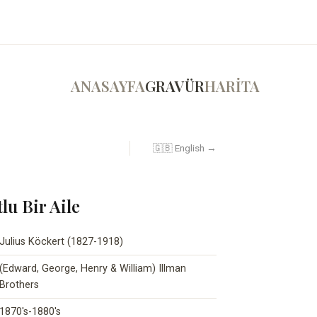
ANASAYFA
GRAVÜR
HARİTA
🇬🇧 English →
u Bir Aile
Julius Köckert (1827-1918)
(Edward, George, Henry & William) Illman
Brothers
1870's-1880's