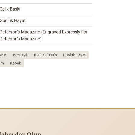
Çelik Baskı
Günlük Hayat
Peterson's Magazine (Engraved Expressly For
Peterson's Magazine)
avür
19.Yüzyıl
1870's-1880's
Günlük Hayat
üm
Köpek
Haberdar Olun