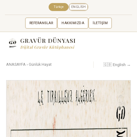
Türkçe
ENGLISH
REFERANSLAR
HAKKIMIZDA
İLETİŞİM
GRAVÜR DÜNYASI
Dijital Gravür Kütüphanesi
🇬🇧 English →
ANASAYFA
›
Günlük Hayat