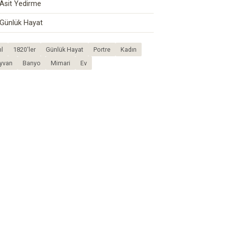
Asit Yedirme
Günlük Hayat
ıl
1820'ler
Günlük Hayat
Portre
Kadın
yvan
Banyo
Mimari
Ev