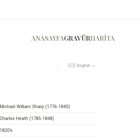
ANASAYFA
GRAVÜR
HARİTA
🇬🇧 English →
Michael William Sharp (1776-1840)
Charles Heath (1785-1848)
1820's