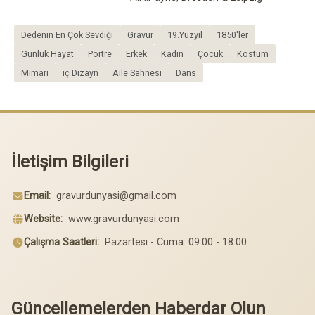
Dedenin En Çok Sevdiği
Gravür
19.Yüzyıl
1850'ler
Günlük Hayat
Portre
Erkek
Kadın
Çocuk
Kostüm
Mimari
iç Dizayn
Aile Sahnesi
Dans
İletişim Bilgileri
Email:
gravurdunyasi@gmail.com
Website:
www.gravurdunyasi.com
Çalışma Saatleri:
Pazartesi - Cuma: 09:00 - 18:00
Güncellemelerden Haberdar Olun