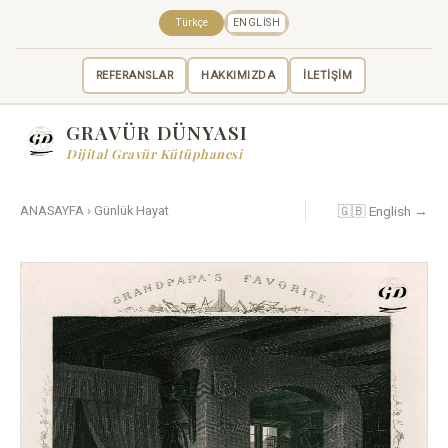
Türkçe
ENGLISH
REFERANSLAR
HAKKIMIZDA
İLETİŞİM
GRAVÜR DÜNYASI
Dijital Gravür Kütüphanesi
🇬🇧 English →
ANASAYFA
›
Günlük Hayat