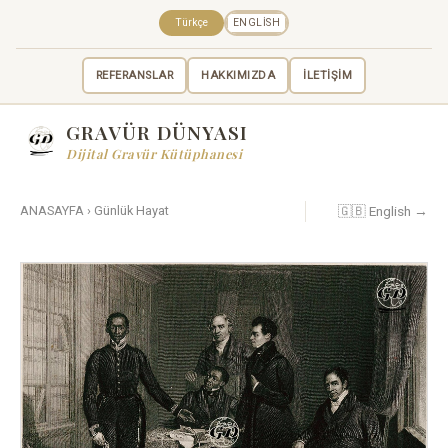
Türkçe
ENGLISH
REFERANSLAR
HAKKIMIZDA
İLETİŞİM
GRAVÜR DÜNYASI
Dijital Gravür Kütüphanesi
🇬🇧 English →
ANASAYFA
›
Günlük Hayat