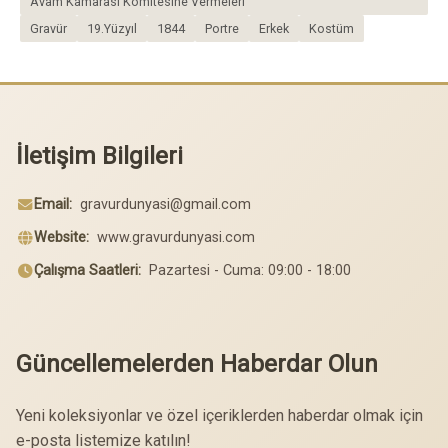
Avam Kamarası Komitesine Vermeleri
Gravür
19.Yüzyıl
1844
Portre
Erkek
Kostüm
İletişim Bilgileri
Email:
gravurdunyasi@gmail.com
Website:
www.gravurdunyasi.com
Çalışma Saatleri:
Pazartesi - Cuma: 09:00 - 18:00
Güncellemelerden Haberdar Olun
Yeni koleksiyonlar ve özel içeriklerden haberdar olmak için
e-posta listemize katılın!