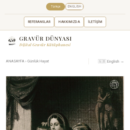
Türkçe
ENGLISH
REFERANSLAR
HAKKIMIZDA
İLETİŞİM
GRAVÜR DÜNYASI
Dijital Gravür Kütüphanesi
🇬🇧 English →
ANASAYFA
›
Günlük Hayat