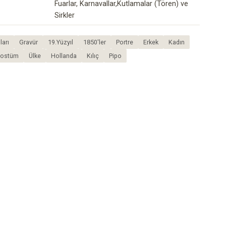
Fuarlar, Karnavallar,Kutlamalar (Tören) ve
Sirkler
ları
Gravür
19.Yüzyıl
1850'ler
Portre
Erkek
Kadın
Kostüm
Ülke
Hollanda
Kılıç
Pipo