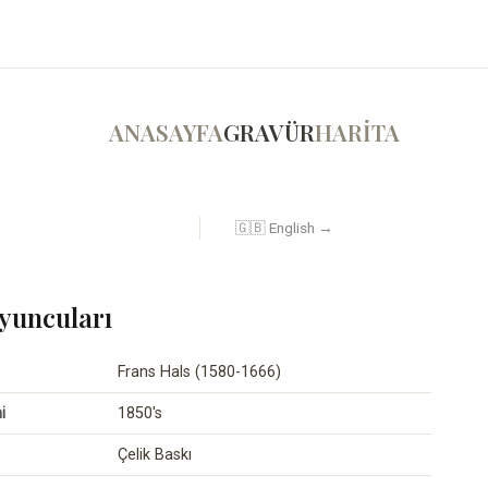
ANASAYFA
GRAVÜR
HARİTA
🇬🇧 English →
yuncuları
Frans Hals (1580-1666)
i
1850's
Çelik Baskı