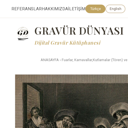
REFERANSLAR
HAKKIMIZDA
İLETİŞİM
Türkçe
English
GRAVÜR DÜNYASI
Dijital Gravür Kütüphanesi
ANASAYFA
›
Fuarlar, Karnavallar,Kutlamalar (Tören) ve 