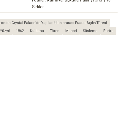
Fuarlar, Karnavallar,Kutlamalar (Tören) ve
Sirkler
Londra Crystal Palace'de Yapılan Uluslararası Fuarın Açılış Töreni
Yüzyıl
1862
Kutlama
Tören
Mimari
Süsleme
Portre