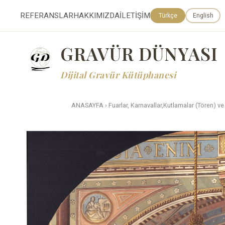
REFERANSLAR
HAKKIMIZDA
İLETİŞİM
Türkçe
English
GRAVÜR DÜNYASI
Dijital Gravür Kütüphanesi
ANASAYFA
›
Fuarlar, Karnavallar,Kutlamalar (Tören) ve 