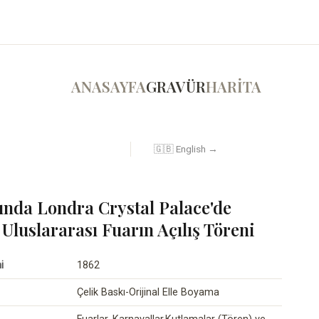
ANASAYFA
GRAVÜR
HARİTA
🇬🇧 English →
lında Londra Crystal Palace'de
 Uluslararası Fuarın Açılış Töreni
i
1862
Çelik Baskı-Orijinal Elle Boyama