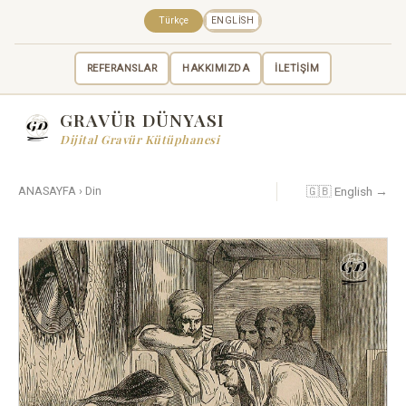
Türkçe
ENGLISH
REFERANSLAR
HAKKIMIZDA
İLETİŞİM
GRAVÜR DÜNYASI
Dijital Gravür Kütüphanesi
🇬🇧 English →
ANASAYFA
›
Din