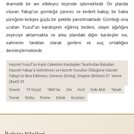
dramatik bir anı etkileyici biçimde işlemektedir. Ön planda
oturan Yakup’un gömleğe çaresiz ve kederli bakışı, bir baba
yüreğinin kırılışını güçlü bir şekilde yansıtmaktadır. Gömleği ona
uzatan Yusuf’un kardeşinin eğilmiş bedeni, olayın ağırlığını
seyirciye aktarmakta ve arka plandaki diğer kardeşler ise,
sahnenin tanıkları olarak gerilimi ve suç ortaklığını
derinleştirmektedir.
Hazreti Yusuf'un Kanlı Ceketinin Kardeşleri Tarafından Babaları
Hazreti Yakup'a Getirilmesi ve Hazreti Yusufun Öldüğüne Hazreti
Yakup'un İkna Edilmesi, Genesis (Diriliş), Chapter (Bölüm) 37. Verse
(Ayet) 33.
Gravür
19.Yüzyıl
1860'lar
Din
İncil
Eski Ahit
Tanah
Tevrat
Diriliş
Portre
Erkek
Kostüm
İletişim Bilgileri