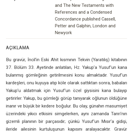
and The New Testaments with
References and a Condensed
Concordance published Cassell,
Petter and Galphin, London and
Newyork
AÇIKLAMA
Bu gravür, İncil’in Eski Ahit kısmının Tekvin (Yaratılış) kitabının
37. Bölüm 33. Ayetinde anlatılan, Hz. Yakup’a Yusuf’un kana
bulanmış gömleğinin getirilmesini konu almaktadır. Yusuf’un
kardeşleri, onu kuyuya atıp köle olarak sattıktan sonra, babaları
Yakup’u aldatmak için Yusuf’un özel giysisini kana bulayıp
getirirler. Yakup, bu gömleği görüp tanıyarak oğlunun öldüğüne
inanır ve büyük bir kedere boğulur. Bu olay, günahın masumiyet
üzerindeki yıkıcı etkisini simgelerken, aynı zamanda Tanrı’nın
gizemli planının bir parçasıdır; çünkü Yusuf’un Mısır’a gidişi,
ileride ailesinin kurtuluşunun kapısını aralayacaktır. Gravür