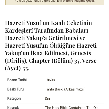
Yüksek çözünürlüklü görseller için
bizimle iletişime geçin
.
Hazreti Yusuf'un Kanlı Ceketinin
Kardeşleri Tarafından Babaları
Hazreti Yakup'a Getirilmesi ve
Hazreti Yusufun Öldüğüne Hazreti
Yakup'un İkna Edilmesi, Genesis
(Diriliş), Chapter (Bölüm) 37. Verse
(Ayet) 33.
Basım Tarihi
1860's
Baskı Türü
Tahta Baskı (Arkası Yazılı)
Kategori
Din
Kaynak
The Holy Bible Containing The Old