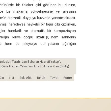
 Görünürde bir felaket gibi görünen bu durum,
yüce bir makama yükselmesine ve ailesinin
ravür, dramatik duyguyu kuvvetle yansıtmaktadır.
ş, neredeyse heykelsi bir figür gibi çizilirken,
şler hareketli ve dramatik bir kompozisyon
mleğin ileriye doğru uzatılışı, hem sahnenin
a hem de izleyiciye bu yalanın ağırlığını
ardeşleri Tarafından Babaları Hazreti Yakup'a
üğüne Hazreti Yakup'un İkna Edilmesi, Gen.(Diriliş)
Din
İncil
Eski Ahit
Tanah
Tevrat
Portre