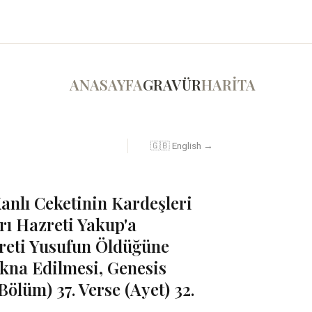
ANASAYFA
GRAVÜR
HARİTA
🇬🇧 English →
anlı Ceketinin Kardeşleri
rı Hazreti Yakup'a
zreti Yusufun Öldüğüne
İkna Edilmesi, Genesis
(Bölüm) 37. Verse (Ayet) 32.