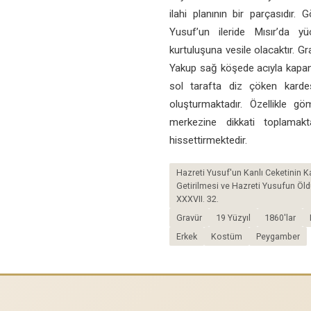
ilahi planının bir parçasıdır.
Yusuf’un ileride Mısır’da 
kurtuluşuna vesile olacaktır. G
Yakup sağ köşede acıyla kapanmı
sol tarafta diz çöken karde
oluşturmaktadır. Özellikle gö
merkezine dikkati toplamakt
hissettirmektedir.
Hazreti Yusuf'un Kanlı Ceketinin K
Getirilmesi ve Hazreti Yusufun Öld
XXXVII. 32.
Gravür
19 Yüzyıl
1860'lar
Erkek
Kostüm
Peygamber