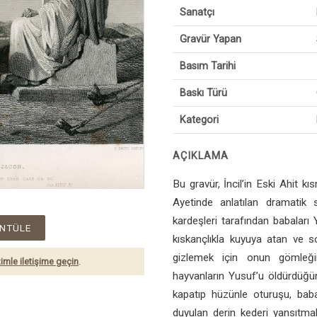
Sanatçı
Gravür Yapan
Basım Tarihi
Baskı Türü
Kategori
AÇIKLAMA
Bu gravür, İncil’in Eski Ahit kı
Ayetinde anlatılan dramatik 
kardeşleri tarafından babaları 
NTÜLE
kıskançlıkla kuyuya atan ve s
gizlemek için onun gömleğini
imle iletişime geçin
.
hayvanların Yusuf’u öldürdüğün
kapatıp hüzünle oturuşu, baba 
duyulan derin kederi yansıtma