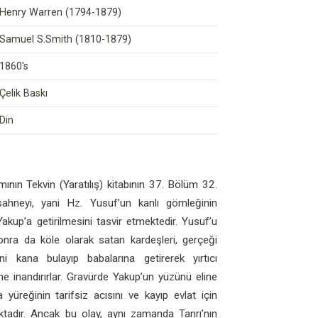
Henry Warren (1794-1879)
Samuel S.Smith (1810-1879)
1860's
Çelik Baskı
Din
smının Tekvin (Yaratılış) kitabının 37. Bölüm 32.
sahneyi, yani Hz. Yusuf’un kanlı gömleğinin
Yakup’a getirilmesini tasvir etmektedir. Yusuf’u
onra da köle olarak satan kardeşleri, gerçeği
 kana bulayıp babalarına getirerek yırtıcı
e inandırırlar. Gravürde Yakup’un yüzünü eline
yüreğinin tarifsiz acısını ve kayıp evlat için
ktadır. Ancak bu olay, aynı zamanda Tanrı’nın