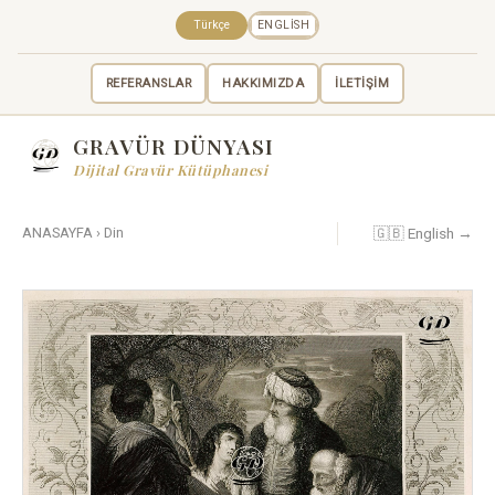
Türkçe
ENGLISH
REFERANSLAR
HAKKIMIZDA
İLETİŞİM
GRAVÜR DÜNYASI
Dijital Gravür Kütüphanesi
🇬🇧 English →
ANASAYFA
›
Din