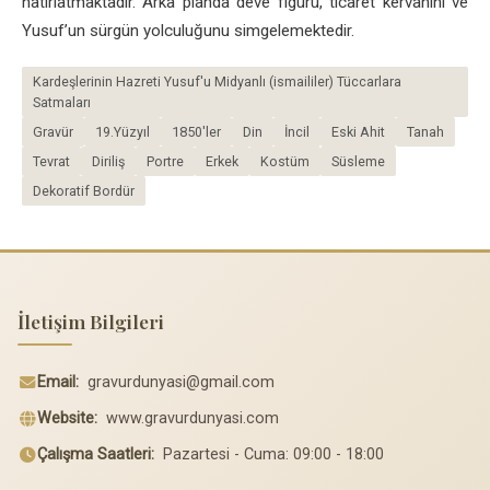
hatırlatmaktadır. Arka planda deve figürü, ticaret kervanını ve
Yusuf’un sürgün yolculuğunu simgelemektedir.
Kardeşlerinin Hazreti Yusuf'u Midyanlı (ismaililer) Tüccarlara
Satmaları
Gravür
19.Yüzyıl
1850'ler
Din
İncil
Eski Ahit
Tanah
Tevrat
Diriliş
Portre
Erkek
Kostüm
Süsleme
Dekoratif Bordür
İletişim Bilgileri
Email:
gravurdunyasi@gmail.com
Website:
www.gravurdunyasi.com
Çalışma Saatleri:
Pazartesi - Cuma: 09:00 - 18:00