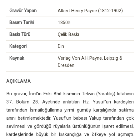
Gravür Yapan
Albert Henry Payne (1812-1902)
Basım Tarihi
1850's
Baskı Türü
Çelik Baskı
Kategori
Din
Kaynak
Verlag Von A.H.Payne, Leipzig &
Dresden
AÇIKLAMA
Bu gravür, İncil’in Eski Ahit kısmının Tekvin (Yaratılış) kitabının
37. Bölüm 28. Ayetinde anlatılan Hz. Yusuf’un kardeşleri
tarafından İsmailoğullarına yirmi gümüş karşılığında satılma
anını betimlemektedir. Yusuf’un babası Yakup tarafından çok
sevilmesi ve gördüğü rüyalarla üstünlüğünün işaret edilmesi,
kardeşlerinde büyük bir kıskançlığa ve öfkeye yol açmıştı.