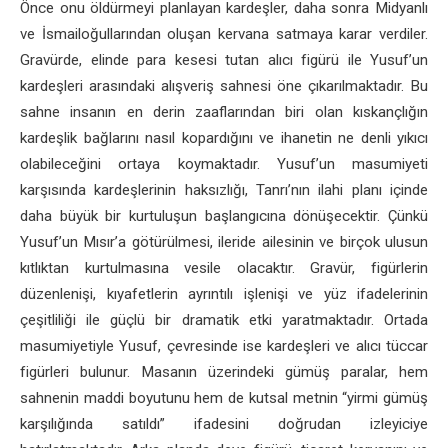
Önce onu öldürmeyi planlayan kardeşler, daha sonra Midyanlı
ve İsmailoğullarından oluşan kervana satmaya karar verdiler.
Gravürde, elinde para kesesi tutan alıcı figürü ile Yusuf’un
kardeşleri arasındaki alışveriş sahnesi öne çıkarılmaktadır. Bu
sahne insanın en derin zaaflarından biri olan kıskançlığın
kardeşlik bağlarını nasıl kopardığını ve ihanetin ne denli yıkıcı
olabileceğini ortaya koymaktadır. Yusuf’un masumiyeti
karşısında kardeşlerinin haksızlığı, Tanrı’nın ilahi planı içinde
daha büyük bir kurtuluşun başlangıcına dönüşecektir. Çünkü
Yusuf’un Mısır’a götürülmesi, ileride ailesinin ve birçok ulusun
kıtlıktan kurtulmasına vesile olacaktır. Gravür, figürlerin
düzenlenişi, kıyafetlerin ayrıntılı işlenişi ve yüz ifadelerinin
çeşitliliği ile güçlü bir dramatik etki yaratmaktadır. Ortada
masumiyetiyle Yusuf, çevresinde ise kardeşleri ve alıcı tüccar
figürleri bulunur. Masanın üzerindeki gümüş paralar, hem
sahnenin maddi boyutunu hem de kutsal metnin “yirmi gümüş
karşılığında satıldı” ifadesini doğrudan izleyiciye