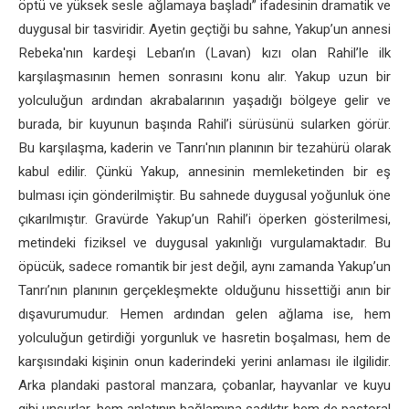
öptü ve yüksek sesle ağlamaya başladı” ifadesinin dramatik ve
duygusal bir tasviridir. Ayetin geçtiği bu sahne, Yakup’un annesi
Rebeka'nın kardeşi Leban’ın (Lavan) kızı olan Rahil’le ilk
karşılaşmasının hemen sonrasını konu alır. Yakup uzun bir
yolculuğun ardından akrabalarının yaşadığı bölgeye gelir ve
burada, bir kuyunun başında Rahil’i sürüsünü sularken görür.
Bu karşılaşma, kaderin ve Tanrı'nın planının bir tezahürü olarak
kabul edilir. Çünkü Yakup, annesinin memleketinden bir eş
bulması için gönderilmiştir. Bu sahnede duygusal yoğunluk öne
çıkarılmıştır. Gravürde Yakup’un Rahil’i öperken gösterilmesi,
metindeki fiziksel ve duygusal yakınlığı vurgulamaktadır. Bu
öpücük, sadece romantik bir jest değil, aynı zamanda Yakup’un
Tanrı’nın planının gerçekleşmekte olduğunu hissettiği anın bir
dışavurumudur. Hemen ardından gelen ağlama ise, hem
yolculuğun getirdiği yorgunluk ve hasretin boşalması, hem de
karşısındaki kişinin onun kaderindeki yerini anlaması ile ilgilidir.
Arka plandaki pastoral manzara, çobanlar, hayvanlar ve kuyu