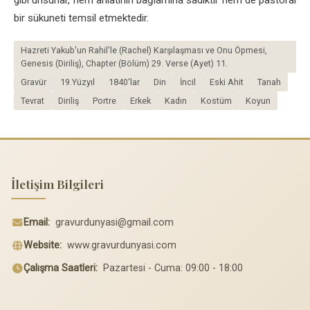
gibi unsurlar, hem anlatının bağlamına sadıktır hem de pastoral
bir sükuneti temsil etmektedir.
Hazreti Yakub'un Rahil'le (Rachel) Karşılaşması ve Onu Öpmesi,
Genesis (Diriliş), Chapter (Bölüm) 29. Verse (Ayet) 11.
Gravür
19.Yüzyıl
1840'lar
Din
İncil
Eski Ahit
Tanah
Tevrat
Diriliş
Portre
Erkek
Kadın
Kostüm
Koyun
İletişim Bilgileri
Email:
gravurdunyasi@gmail.com
Website:
www.gravurdunyasi.com
Çalışma Saatleri:
Pazartesi - Cuma: 09:00 - 18:00