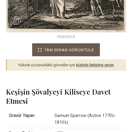
GDI68901B
TAM EKRAN GÖRÜNTÜLE
Yüksek çözünürlüklü görseller için
bizimle iletişime geçin
.
Keşişin Şövalyeyi Kiliseye Davet
Etmesi
Gravür Yapan
Samuel Sparrow (Active 1770's-
1810's)