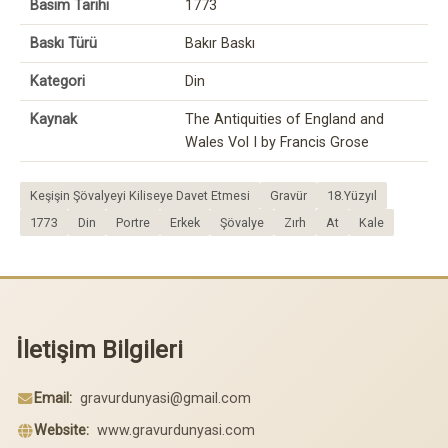
Basım Tarihi
1773
Baskı Türü
Bakır Baskı
Kategori
Din
Kaynak
The Antiquities of England and
Wales Vol I by Francis Grose
Keşişin Şövalyeyi Kiliseye Davet Etmesi
Gravür
18.Yüzyıl
1773
Din
Portre
Erkek
Şövalye
Zırh
At
Kale
İletişim Bilgileri
Email:
gravurdunyasi@gmail.com
Website:
www.gravurdunyasi.com