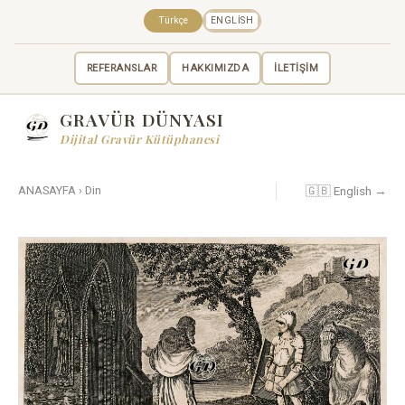
Türkçe
ENGLISH
REFERANSLAR
HAKKIMIZDA
İLETİŞİM
GRAVÜR DÜNYASI
Dijital Gravür Kütüphanesi
🇬🇧 English →
ANASAYFA
›
Din