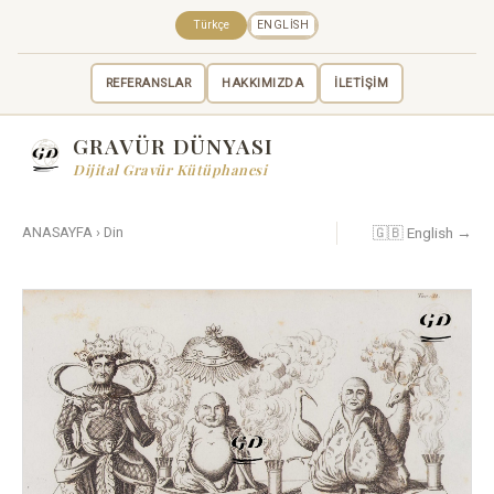
Türkçe
ENGLISH
REFERANSLAR
HAKKIMIZDA
İLETİŞİM
GRAVÜR DÜNYASI
Dijital Gravür Kütüphanesi
🇬🇧 English →
ANASAYFA
›
Din