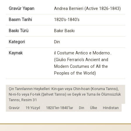
Gravür Yapan
Andrea Bernieri (Active 1826-1843)
Basım Tarihi
1820's-1840's
Baskı Türü
Bakır Baskı
Kategori
Din
Kaynak
il Costume Antico e Moderno..
(Giulio Ferrario's Ancient and
Modern Costumes of All the
Peoples of the World)
Çin Tanrılarının Heykelleri: Kin-gan veya Chin-hoan (Koruma Tanrısı),
Ni-ni-fo veya Fo-tek (Şehvet Tanrısı) ve Geyik ve Turna ile Ölümsüzlük
Tanrısı, Resim 31
Gravür
19.Yüzyıl
1820'ler-1840'lar
Din
Ülke
Hindistan