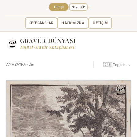
Türkçe
ENGLISH
REFERANSLAR
HAKKIMIZDA
İLETİŞİM
GRAVÜR DÜNYASI
Dijital Gravür Kütüphanesi
🇬🇧 English →
ANASAYFA
›
Din