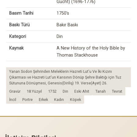
Gucht) (1696-1776)
Basım Tarihi
1750's
Baskı Türü
Bakır Baskı
Kategori
Din
Kaynak
A New History of the Holy Bible by
Thomas Stackhouse
Yanan Sodon Şehrinden Meleklerin Hazreti Lut'u Ve İki Kızını
Çıkarması ve Hazreti Lut'un Karısının Dönüp Şehre Baktığı için Tuz
Sütununa Dönüşmesi, Genesis(Diriliş) 19. Verse(Ayet) 26.
Gravür
18.Yüzyıl
1752
Din
Eski Ahit
Tanah
Tevrat
İncil
Portre
Erkek
Kadın
Köpek