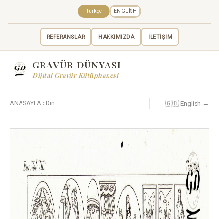
Türkçe
ENGLISH
REFERANSLAR
HAKKIMIZDA
İLETİŞİM
GRAVÜR DÜNYASI
Dijital Gravür Kütüphanesi
🇬🇧 English →
ANASAYFA
›
Din