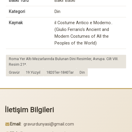
Baskı Türü
Bakır Baskı
Kategori
Din
Kaynak
il Costume Antico e Moderno..
(Giulio Ferrario's Ancient and
Modern Costumes of All the
Peoples of the World)
Roma Yer Altı Mezarlarında Bulunan Dini Resimler, Avrupa. Cilt VIII.
Resim 21*.
Gravür
19.Yüzyıl
1820'ler-1840'lar
Din
İletişim Bilgileri
Email:
gravurdunyasi@gmail.com