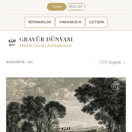
Türkçe
ENGLISH
REFERANSLAR
HAKKIMIZDA
İLETİŞİM
GRAVÜR DÜNYASI
Dijital Gravür Kütüphanesi
🇬🇧 English →
ANASAYFA
›
Din