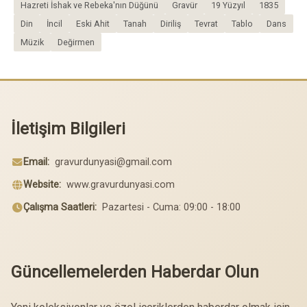
Hazreti İshak ve Rebeka'nın Düğünü
Gravür
19 Yüzyıl
1835
Din
İncil
Eski Ahit
Tanah
Diriliş
Tevrat
Tablo
Dans
Müzik
Değirmen
İletişim Bilgileri
Email:
gravurdunyasi@gmail.com
Website:
www.gravurdunyasi.com
Çalışma Saatleri:
Pazartesi - Cuma: 09:00 - 18:00
Güncellemelerden Haberdar Olun