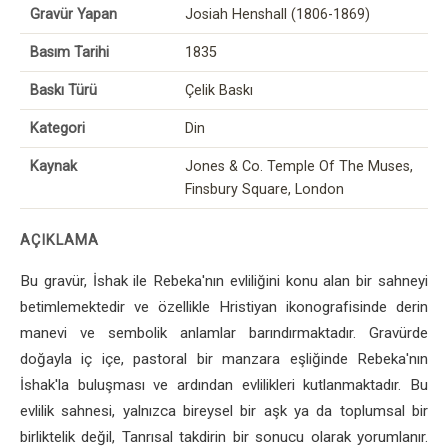
Gravür Yapan
Josiah Henshall (1806-1869)
Basım Tarihi
1835
Baskı Türü
Çelik Baskı
Kategori
Din
Kaynak
Jones & Co. Temple Of The Muses,
Finsbury Square, London
AÇIKLAMA
Bu gravür, İshak ile Rebeka'nın evliliğini konu alan bir sahneyi
betimlemektedir ve özellikle Hristiyan ikonografisinde derin
manevi ve sembolik anlamlar barındırmaktadır. Gravürde
doğayla iç içe, pastoral bir manzara eşliğinde Rebeka'nın
İshak'la buluşması ve ardından evlilikleri kutlanmaktadır. Bu
evlilik sahnesi, yalnızca bireysel bir aşk ya da toplumsal bir
birliktelik değil, Tanrısal takdirin bir sonucu olarak yorumlanır.