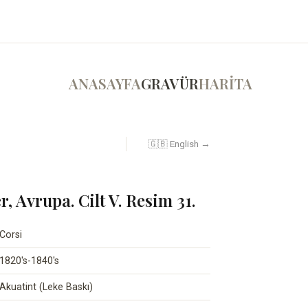
ANASAYFA
GRAVÜR
HARİTA
🇬🇧 English →
, Avrupa. Cilt V. Resim 31.
Corsi
1820's-1840's
Akuatint (Leke Baskı)