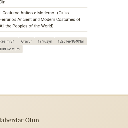
Din
il Costume Antico e Moderno.. (Giulio
Ferrario's Ancient and Modern Costumes of
All the Peoples of the World)
. Resim 31.
Gravür
19.Yüzyıl
1820'ler-1840'lar
Dini Kostüm
Haberdar Olun