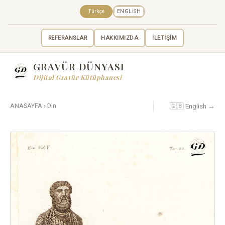
Türkçe
ENGLISH
REFERANSLAR
HAKKIMIZDA
İLETİŞİM
GRAVÜR DÜNYASI
Dijital Gravür Kütüphanesi
🇬🇧 English →
ANASAYFA
›
Din