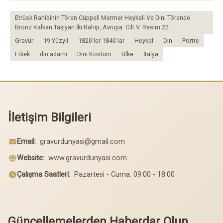
Etrüsk Rahibinin Tören Cüppeli Mermer Heykeli Ve Dini Törende
Bronz Kalkan Taşıyan İki Rahip, Avrupa. Cilt V. Resim 22.
Gravür
19.Yüzyıl
1820'ler-1840'lar
Heykel
Din
Portre
Erkek
din adamı
Dini Kostüm
Ülke
İtalya
İletişim Bilgileri
Email:
gravurdunyasi@gmail.com
Website:
www.gravurdunyasi.com
Çalışma Saatleri:
Pazartesi - Cuma: 09:00 - 18:00
Güncellemelerden Haberdar Olun