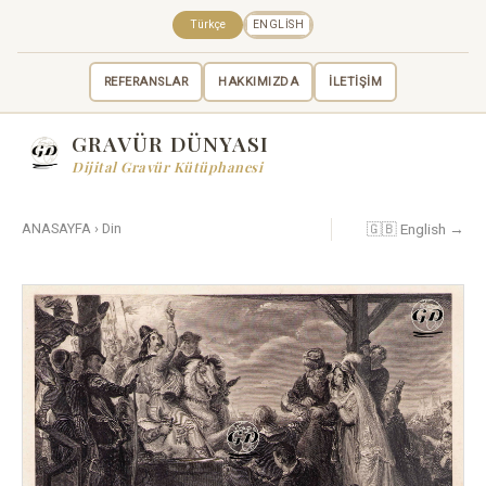
Türkçe
ENGLISH
REFERANSLAR
HAKKIMIZDA
İLETİŞİM
GRAVÜR DÜNYASI
Dijital Gravür Kütüphanesi
🇬🇧 English →
ANASAYFA
›
Din