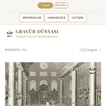
Türkçe
ENGLISH
REFERANSLAR
HAKKIMIZDA
İLETİŞİM
GRAVÜR DÜNYASI
Dijital Gravür Kütüphanesi
🇬🇧 English →
ANASAYFA
›
Din