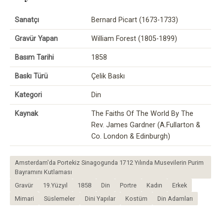
Sanatçı
Bernard Picart (1673-1733)
Gravür Yapan
William Forest (1805-1899)
Basım Tarihi
1858
Baskı Türü
Çelik Baskı
Kategori
Din
Kaynak
The Faiths Of The World By The
Rev. James Gardner (A.Fullarton &
Co. London & Edinburgh)
Amsterdam'da Portekiz Sinagogunda 1712 Yılında Musevilerin Purim
Bayramını Kutlaması
Gravür
19.Yüzyıl
1858
Din
Portre
Kadın
Erkek
Mimari
Süslemeler
Dini Yapılar
Kostüm
Din Adamları