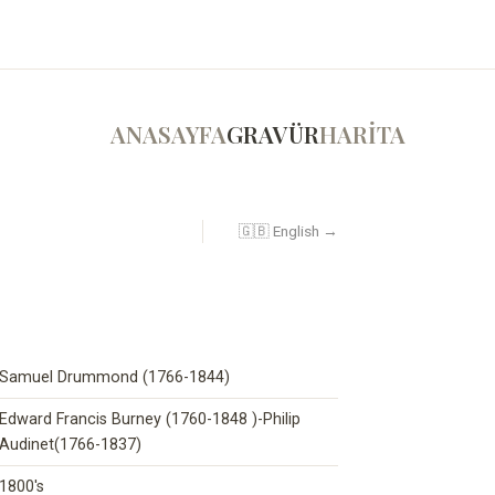
ANASAYFA
GRAVÜR
HARİTA
🇬🇧 English →
Samuel Drummond (1766-1844)
Edward Francis Burney (1760-1848 )-Philip
Audinet(1766-1837)
1800's