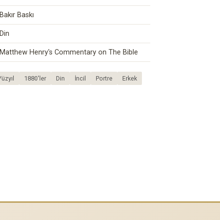
Bakır Baskı
Din
Matthew Henry's Commentary on The Bible
Yüzyıl
1880'ler
Din
İncil
Portre
Erkek