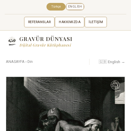
Türkçe
ENGLISH
REFERANSLAR
HAKKIMIZDA
İLETİŞİM
GRAVÜR DÜNYASI
Dijital Gravür Kütüphanesi
🇬🇧 English →
ANASAYFA
›
Din