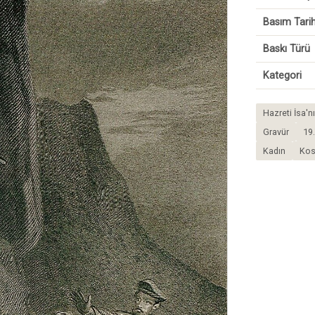
Basım Tarih
Baskı Türü
Kategori
Hazreti İsa'n
Gravür
19.
Kadın
Ko