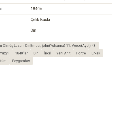
i
1840's
Çelik Baskı
Din
ın Ölmüş Lazar'ı Diriltmesi, john(Yuhanna) 11. Verse(Ayet) 43.
Yüzyıl
1840'lar
Din
İncil
Yeni Ahit
Portre
Erkek
stüm
Peygamber