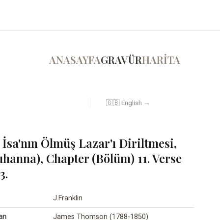
ANASAYFA
GRAVÜR
HARİTA
🇬🇧 English →
 İsa'nın Ölmüş Lazar'ı Diriltmesi,
uhanna), Chapter (Bölüm) 11. Verse
3.
J.Franklin
an
James Thomson (1788-1850)