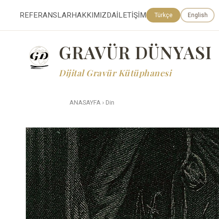
REFERANSLAR
HAKKIMIZDA
İLETİŞİM
Türkçe
English
GRAVÜR DÜNYASI
Dijital Gravür Kütüphanesi
ANASAYFA
›
Din