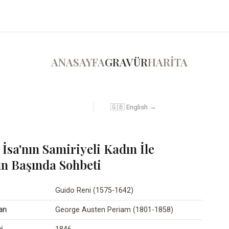
ANASAYFA
GRAVÜR
HARİTA
🇬🇧 English →
 İsa'nın Samiriyeli Kadın İle
n Başında Sohbeti
Guido Reni (1575-1642)
an
George Austen Periam (1801-1858)