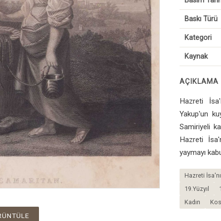
Basım Tarih
Baskı Türü
Kategori
Kaynak
AÇIKLAMA
Hazreti İsa'
Yakup'un ku
Samiriyeli ka
Hazreti İsa'
yaymayı kabu
Hazreti İsa'n
19.Yüzyıl
Kadın
Ko
RÜNTÜLE