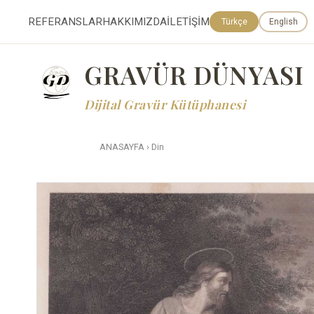
REFERANSLAR
HAKKIMIZDA
İLETİŞİM
Türkçe
English
GRAVÜR DÜNYASI
Dijital Gravür Kütüphanesi
ANASAYFA
›
Din