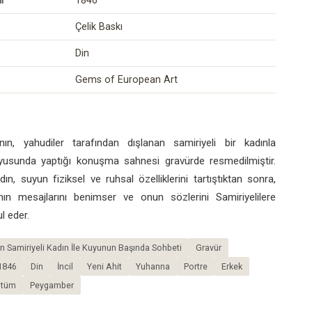
i
1846
Çelik Baskı
Din
Gems of European Art
nın, yahudiler tarafından dışlanan samiriyeli bir kadınla
yusunda yaptığı konuşma sahnesi gravürde resmedilmiştir.
dın, suyun fiziksel ve ruhsal özelliklerini tartıştıktan sonra,
nın mesajlarını benimser ve onun sözlerini Samiriyelilere
l eder.
ın Samiriyeli Kadın İle Kuyunun Başında Sohbeti
Gravür
1846
Din
İncil
Yeni Ahit
Yuhanna
Portre
Erkek
stüm
Peygamber