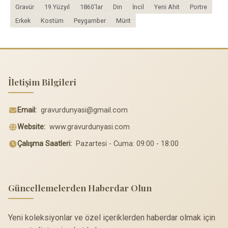
Gravür
19.Yüzyıl
1860'lar
Din
İncil
Yeni Ahit
Portre
Erkek
Kostüm
Peygamber
Mürit
İletişim Bilgileri
Email:
gravurdunyasi@gmail.com
Website:
www.gravurdunyasi.com
Çalışma Saatleri:
Pazartesi - Cuma: 09:00 - 18:00
Güncellemelerden Haberdar Olun
Yeni koleksiyonlar ve özel içeriklerden haberdar olmak için