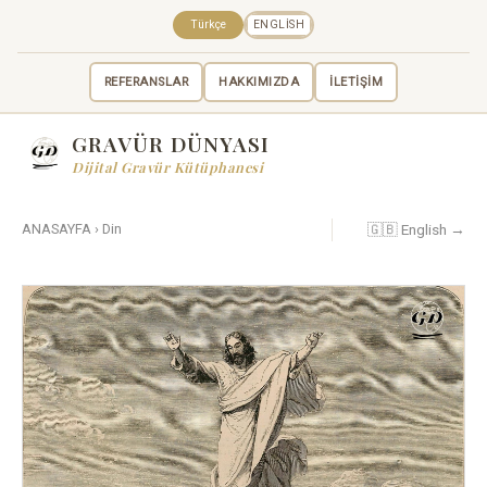
Türkçe
ENGLISH
REFERANSLAR
HAKKIMIZDA
İLETİŞİM
GRAVÜR DÜNYASI
Dijital Gravür Kütüphanesi
🇬🇧 English →
ANASAYFA
›
Din